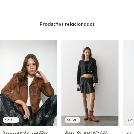
Productos relacionados
50
%
OFF
50
%
OFF
40
Saco Juany Gamuza 8255
Blazer Romina 7979 A0A
Camp