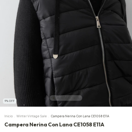
9
%
OFF
Inicio
.
Winter Vintage Sale
.
Campera Nerina Con Lana CE1058 E11A
Campera Nerina Con Lana CE1058 E11A