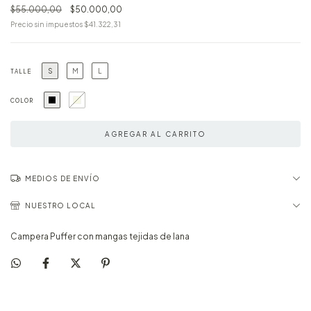
$55.000,00
$50.000,00
Precio sin impuestos
$41.322,31
S
M
L
TALLE
COLOR
MEDIOS DE ENVÍO
NUESTRO LOCAL
Campera Puffer con mangas tejidas de lana