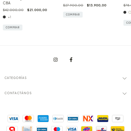
C8A
$27.900,00
$13.900,00
$78
$42.000,00
$21.000,00
COMPRAR
+1
CO
COMPRAR
CATEGORÍAS
CONTACTÁNOS