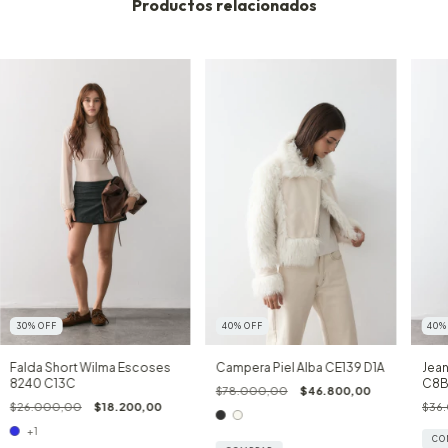
Productos relacionados
30
%
OFF
40
%
OFF
40
Falda Short Wilma Escoses
Campera Piel Alba CE139 D1A
Jea
8240 C13C
C8
$78.000,00
$46.800,00
$26.000,00
$18.200,00
$36
+1
CO