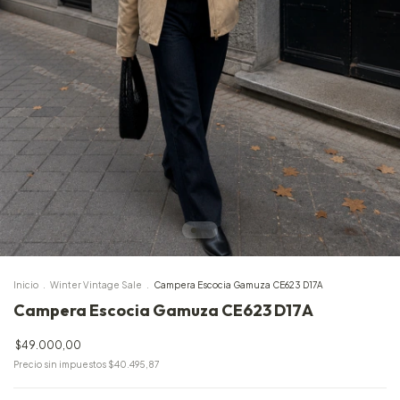
Inicio
.
Winter Vintage Sale
.
Campera Escocia Gamuza CE623 D17A
Campera Escocia Gamuza CE623 D17A
$49.000,00
Precio sin impuestos
$40.495,87