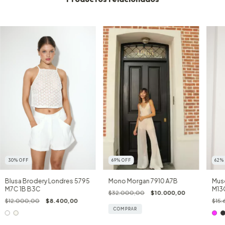
69
%
OFF
30
%
OFF
62
Mono Morgan 7910 A7B
Blusa Brodery Londres 5795
Mus
M7C 1B B3C
M13C
$32.000,00
$10.000,00
$12.000,00
$8.400,00
$15
COMPRAR