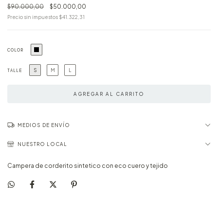
$90.000,00
$50.000,00
Precio sin impuestos
$41.322,31
COLOR
S
M
L
TALLE
MEDIOS DE ENVÍO
NUESTRO LOCAL
Campera de corderito sintetico con eco cuero y tejido