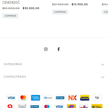
CE142 B20C
$27.900,00
$13.900,00
$72
$59.000,00
$35.500,00
COMPRAR
CO
COMPRAR
CATEGORÍAS
CONTACTÁNOS