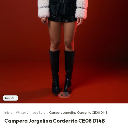
44
%
OFF
Inicio
.
Winter Vintage Sale
.
Campera Jorgelina Corderito CE08 D14B
Campera Jorgelina Corderito CE08 D14B