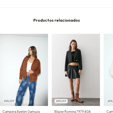
Productos relacionados
40
%
OFF
50
%
OFF
40
Campera Ayelen Gamuza
Blazer Romina 7979 A0A
Cam